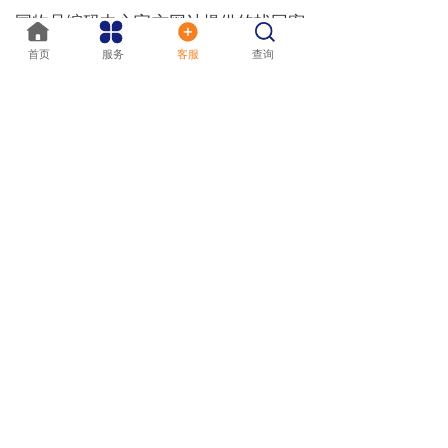
国物品编码中心官方网站提供的找回密
按钮
码功能重置密码。通常需要验证手机号
首页
服务
客服
查询
我的
码或电子邮箱，按照提示步骤操作即
可。
Q2: 我的企业刚刚成立不久，是否可以
申请厂商识别代码？
A2: 只要企业已经完成工商注册，具备
合法的经营资格，就可以申请厂商识别
代码。无论企业规模大小，都可以获得
这一唯一标识符。
Q3: 赋码成功3个工作日后仍未查到厂
商识别代码怎么办？