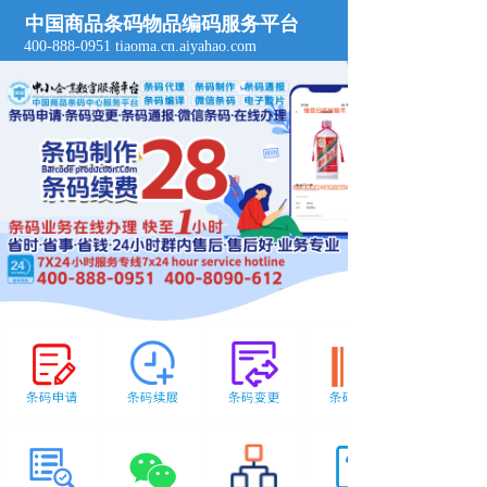
中国商品条码物品编码服务平台
T
400-888-0951 tiaoma.cn.aiyahao.com  
o
g
g
l
e
n
a
v
i
g
a
t
i
o
n