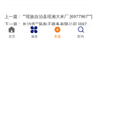
上一篇 :
**瑶族自治县瑶湘大米厂 [6977967**]
下一篇 :
长沙市**风电子商务有限公司 [6977967**]
按钮
首页
服务
客服
查询
我的
分享到：
长按或扫码识别 分享给好友