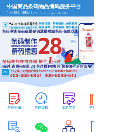
中国商品条码物品编码服务平台
T
400-888-0951 tiaoma.cn.aiyahao.com  
o
g
g
l
e
n
a
v
i
g
a
t
i
o
n